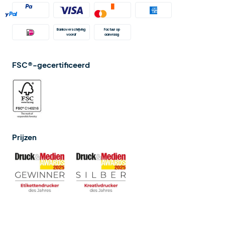
Bankoverschrijving 
Factuur op 
vooraf
aanvraag 
FSC®-gecertificeerd
Prijzen