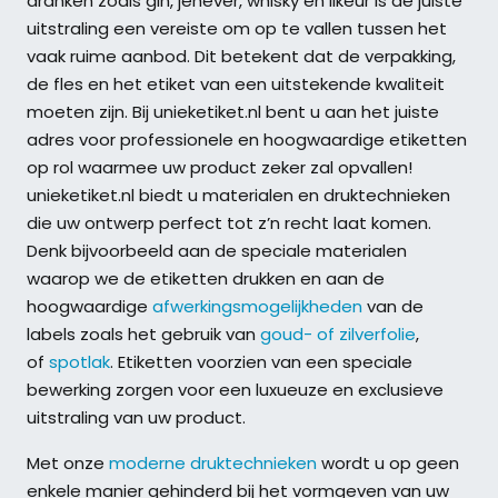
dranken zoals gin, jenever, whisky en likeur is de juiste
uitstraling een vereiste om op te vallen tussen het
vaak ruime aanbod. Dit betekent dat de verpakking,
de fles en het etiket van een uitstekende kwaliteit
moeten zijn. Bij unieketiket.nl bent u aan het juiste
adres voor professionele en hoogwaardige etiketten
op rol waarmee uw product zeker zal opvallen!
unieketiket.nl biedt u materialen en druktechnieken
die uw ontwerp perfect tot z’n recht laat komen.
Denk bijvoorbeeld aan de speciale materialen
waarop we de etiketten drukken en aan de
hoogwaardige
afwerkingsmogelijkheden
van de
labels zoals het gebruik van
goud- of zilverfolie
,
of
spotlak
. Etiketten voorzien van een speciale
bewerking zorgen voor een luxueuze en exclusieve
uitstraling van uw product.
Met onze
moderne druktechnieken
wordt u op geen
enkele manier gehinderd bij het vormgeven van uw