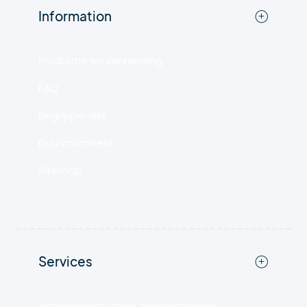
Information
Productie en verzending
FAQ
Begrippenlijst
Duurzaamheid
Sitemap
Services
Aanleverinstructies drukbestanden