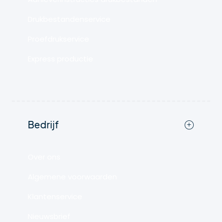
Drukbestandenservice
Proefdrukservice
Express productie
Bedrijf
Over ons
Algemene voorwaarden
Klantenservice
Nieuwsbrief