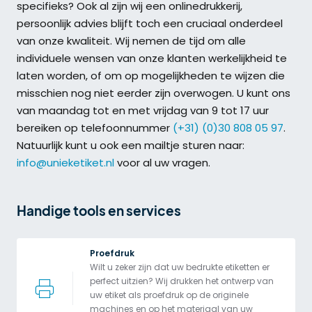
specifieks? Ook al zijn wij een onlinedrukkerij,
persoonlijk advies blijft toch een cruciaal onderdeel
van onze kwaliteit. Wij nemen de tijd om alle
individuele wensen van onze klanten werkelijkheid te
laten worden, of om op mogelijkheden te wijzen die
misschien nog niet eerder zijn overwogen. U kunt ons
van maandag tot en met vrijdag van 9 tot 17 uur
bereiken op telefoonnummer
(+31) (0)30 808 05 97
.
Natuurlijk kunt u ook een mailtje sturen naar:
info@unieketiket.nl
voor al uw vragen.
Handige tools en services
Proefdruk
Wilt u zeker zijn dat uw bedrukte etiketten er 
perfect uitzien? Wij drukken het ontwerp van 
uw etiket als proefdruk op de originele 
machines en op het materiaal van uw 