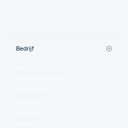
Express productie
Bedrijf
Over ons
Algemene voorwaarden
Klantenservice
Nieuwsbrief
Privacybeleid
Colofon