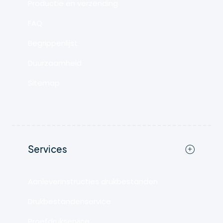
Productie en verzending
FAQ
Begrippenlijst
Duurzaamheid
Sitemap
Services
Aanleverinstructies drukbestanden
Drukbestandenservice
Proefdrukservice