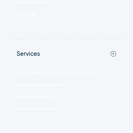
Duurzaamheid
Sitemap
Services
Aanleverinstructies drukbestanden
Drukbestandenservice
Proefdrukservice
Express productie