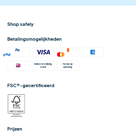
Shop safely
Betalingsmogelijkheden
Bankoverschrijving 
Factuur op 
vooraf
aanvraag 
FSC®-gecertificeerd
Prijzen