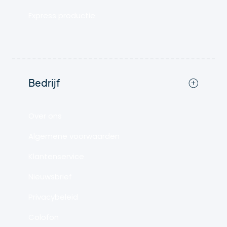
Express productie
Bedrijf
Over ons
Algemene voorwaarden
Klantenservice
Nieuwsbrief
Privacybeleid
Colofon