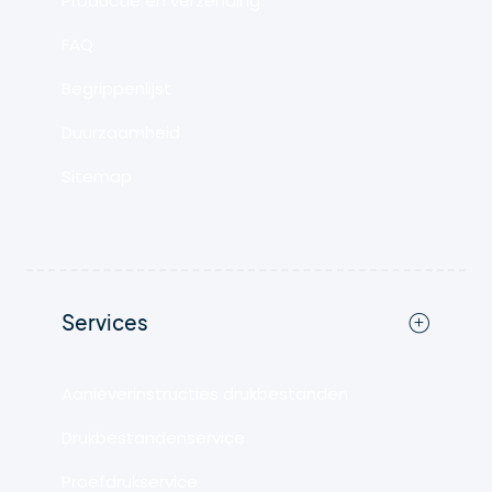
Productie en verzending
FAQ
Begrippenlijst
Duurzaamheid
Sitemap
Services
Aanleverinstructies drukbestanden
Drukbestandenservice
Proefdrukservice