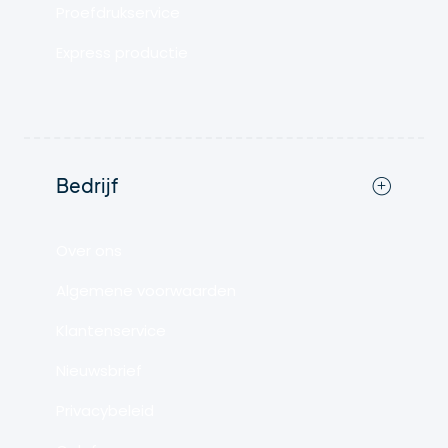
Proefdrukservice
Express productie
Bedrijf
Over ons
Algemene voorwaarden
Klantenservice
Nieuwsbrief
Privacybeleid