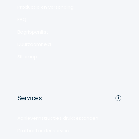
Productie en verzending
FAQ
Begrippenlijst
Duurzaamheid
Sitemap
Services
Aanleverinstructies drukbestanden
Drukbestandenservice