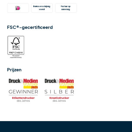
Bankoverschrijving 
Factuur op 
vooraf
aanvraag 
FSC®-gecertificeerd
Prijzen