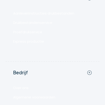
Aanleverinstructies drukbestanden
Drukbestandenservice
Proefdrukservice
Express productie
Bedrijf
Over ons
Algemene voorwaarden