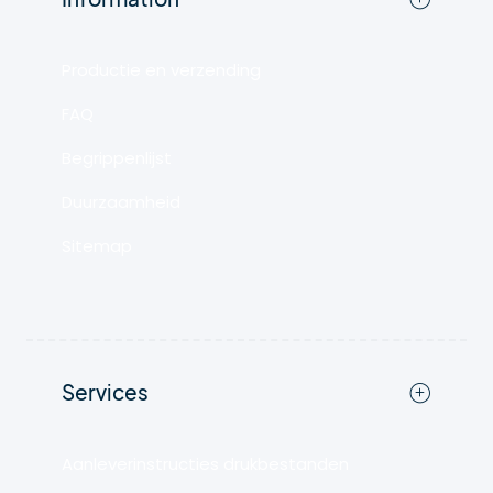
Productie en verzending
FAQ
Begrippenlijst
Duurzaamheid
Sitemap
Services
Aanleverinstructies drukbestanden