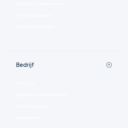
Drukbestandenservice
Proefdrukservice
Express productie
Bedrijf
Over ons
Algemene voorwaarden
Klantenservice
Nieuwsbrief