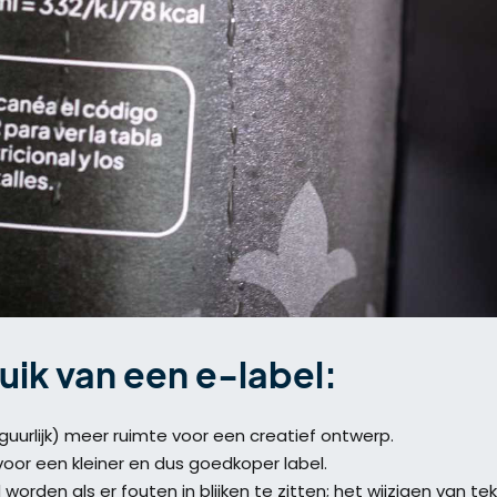
uik van een e-label:
iguurlijk) meer ruimte voor een creatief ontwerp.
or een kleiner en dus goedkoper label.
orden als er fouten in blijken te zitten; het wijzigen van te