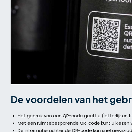
De voordelen van het gebr
Het gebruik van een QR-code geeft u (letterlijk en f
Met een ruimtebesparende QR-code kunt u kiezen vo
De informatie achter de QR-code kan snel gewijzigd w