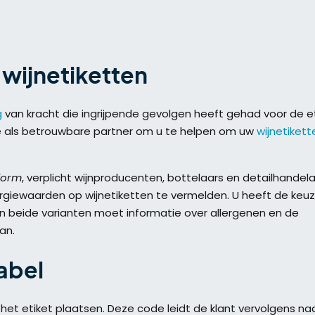
 wijnetiketten
g
van kracht die ingrijpende gevolgen heeft gehad voor de et
ijde als betrouwbare partner om u te helpen om uw
wijnetikett
form
, verplicht wijnproducenten, bottelaars en detailhandel
rgiewaarden op wijnetiketten te vermelden. U heeft de keu
n beide varianten moet informatie over allergenen en de
an.
label
het etiket plaatsen. Deze code leidt de klant vervolgens naa