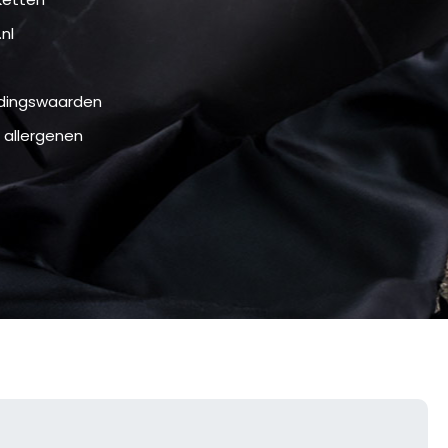
nl
oedingswaarden
 allergenen