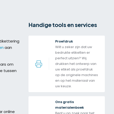
Handige tools en services
ikettering
Proefdruk
Wilt u zeker zijn dat uw 
en
aan
bedrukte etiketten er 
perfect uitzien? Wij 
drukken het ontwerp van 
aars om
uw etiket als proefdruk 
ze tussen
op de originele machines 
en op het materiaal van 
uw keuze.
Ons gratis 
materialenboek
r online
Bent u op zoek naar het 