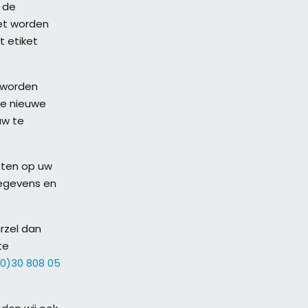
 de
ket worden
t etiket
 worden
de nieuwe
uw te
sten op uw
gegevens en
rzel dan
te
(0)30 808 05