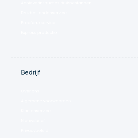
Aanleverinstructies drukbestanden
Drukbestandenservice
Proefdrukservice
Express productie
Bedrijf
Over ons
Algemene voorwaarden
Klantenservice
Nieuwsbrief
Privacybeleid