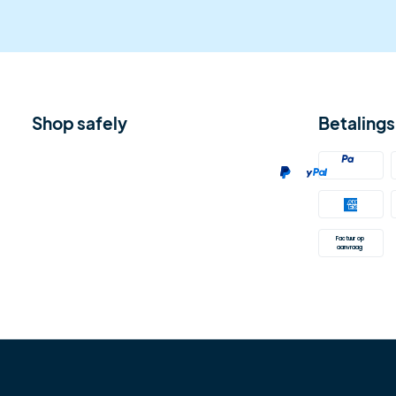
Shop safely
Betaling
Factuur op 
aanvraag 