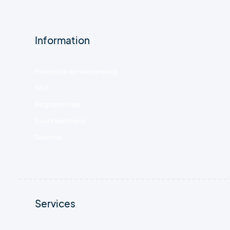
Information
Productie en verzending
FAQ
Begrippenlijst
Duurzaamheid
Sitemap
Services