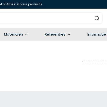
24 of 48 uur express productie
Materialen
Referenties
Informatie