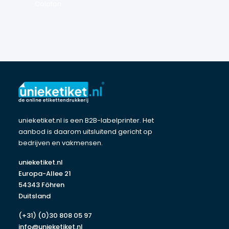
Colofon
unieketiket.nl is een B2B-labelprinter. Het 
aanbod is daarom uitsluitend gericht op 
bedrijven en vakmensen.
unieketiket.nl

Europa-Allee 21

54343 Föhren

Duitsland
(+31) (0)30 808 05 97
info@unieketiket.nl