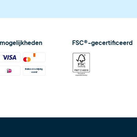
smogelijkheden
FSC®-gecertificeerd
Bankoverschrijving 
vooraf