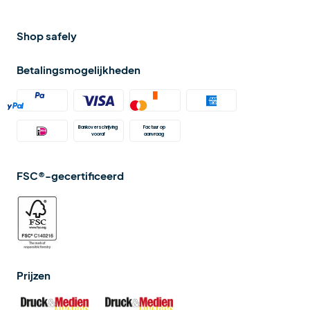
Shop safely
Betalingsmogelijkheden
Bankoverschrijving 
Factuur op 
vooraf
aanvraag 
FSC®-gecertificeerd
Prijzen