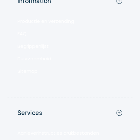
Information
Productie en verzending
FAQ
Begrippenlijst
Duurzaamheid
Sitemap
Services
Aanleverinstructies drukbestanden