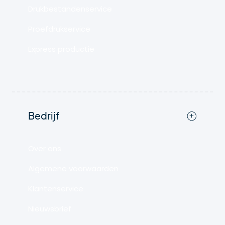
Drukbestandenservice
Proefdrukservice
Express productie
Bedrijf
Over ons
Algemene voorwaarden
Klantenservice
Nieuwsbrief