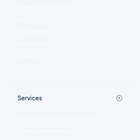
Productie en verzending
FAQ
Begrippenlijst
Duurzaamheid
Sitemap
Services
Aanleverinstructies drukbestanden
Drukbestandenservice