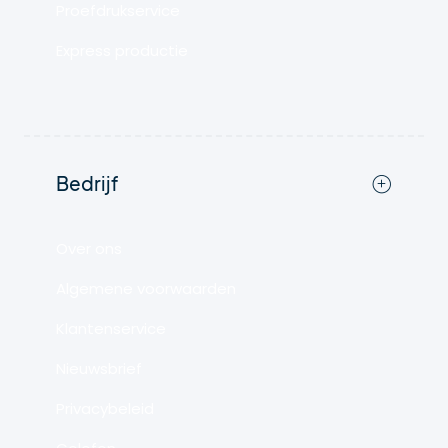
Proefdrukservice
Express productie
Bedrijf
Over ons
Algemene voorwaarden
Klantenservice
Nieuwsbrief
Privacybeleid